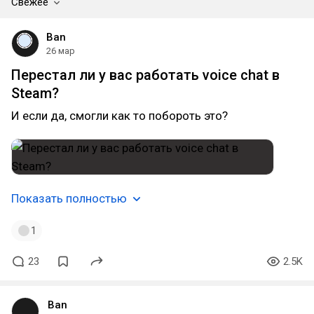
Свежее
Ban
26 мар
Перестал ли у вас работать voice chat в
Steam?
И если да, смогли как то побороть это?
Показать полностью
1
23
2.5K
Ban