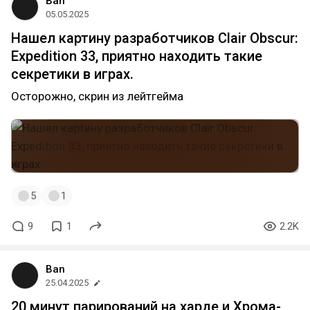
Ban
05.05.2025
Нашел картину разработчиков Clair Obscur:
Expedition 33, приятно находить такие
секретики в играх.
Осторожно, скрин из лейтгейма
5
1
9
1
2.2K
Ban
25.04.2025
20 минут парирований на харде и Хрома-