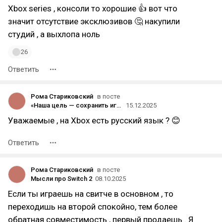
Xbox series , консоли то хорошие 👍 вот что
значит отсутствие эксклюзивов 🤔 накупили
студий , а выхлопа ноль
26
Ответить
Рома Стариковский
в посте
«Наша цель — сохранить игру живой»: Embark Studios о будущем ARC Raiders
15.12.2025
Уважаемые , на Xbox есть русский язык ? 😊
Ответить
Рома Стариковский
в посте
Мысли про Switch 2
08.10.2025
Если ты играешь на свитче в основном , то
переходишь на второй спокойно, тем более
обратная совместимость , первый продаешь . Я