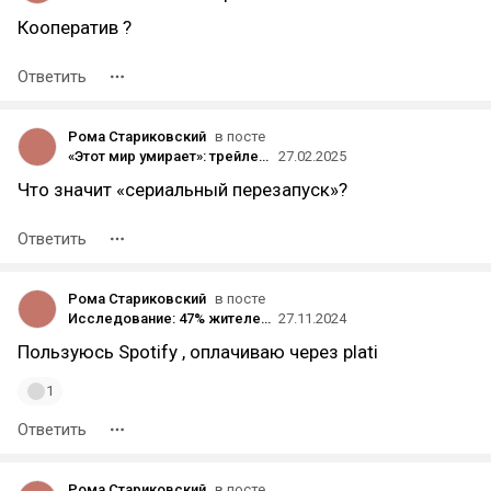
Кооператив ?
Ответить
Рома Стариковский
в посте
«Этот мир умирает»: трейлер сериального перезапуска «Этерны» от «Кинопоиска»
27.02.2025
Что значит «сериальный перезапуск»?
Ответить
Рома Стариковский
в посте
Исследование: 47% жителей российских городов используют подписки на музыкальные сервисы
27.11.2024
Пользуюсь Spotify , оплачиваю через plati
1
Ответить
Рома Стариковский
в посте