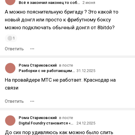
Всё я закончил наконец то собирать свой xbox мечты с эмулятором, топовыми играми и нормальным геймпадом ( жду достувку донгла из китая )
2 июня
А можно пояснительную бригаду ? Это какой то
новый донгл или просто к фрибутному боксу
можно подключать обычный донгл от 8bitdo?
1
Ответить
Рома Стариковский
в посте
Разборки с не работающим на свич2 Ешопом. Финал и решение
31.12.2025
На провайдере МТС не работает. Краснодар на
связи
Ответить
Рома Стариковский
в посте
Digital Foundry становится «всё сложнее оправдывать контент об Xbox из-за низких просмотров»
24.12.2025
До сих пор удивляюсь как можно было слить