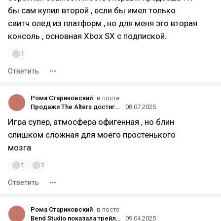
бы сам купил второй , если бы имел только
свитч олед из платформ , но для меня это вторая
консоль , основная Xbox SX с подпиской.
1
Ответить
Рома Стариковский
в посте
Продажи The Alters достигли 280 тысяч копий
08.07.2025
Игра супер, атмосфера офигенная , но блин
слишком сложная для моего простенького
мозга
1
1
Ответить
Рома Стариковский
в посте
Bend Studio показала трейлер режима «Натиск орды» из ремастера Days Gone
09.04.2025