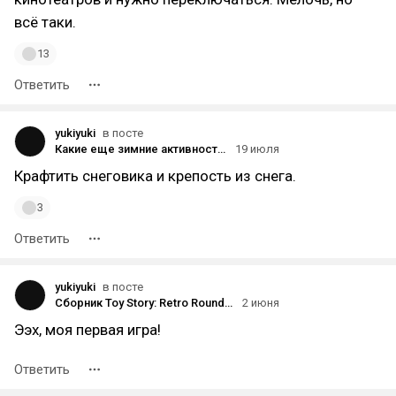
всё таки.
13
Ответить
yukiyuki
в посте
Какие еще зимние активности добавить в Зимнюю Хижину?
19 июля
Крафтить снеговика и крепость из снега.
3
Ответить
yukiyuki
в посте
Сборник Toy Story: Retro Roundup с играми по «Истории игрушек» выйдет 15 октября
2 июня
Ээх, моя первая игра!
Ответить