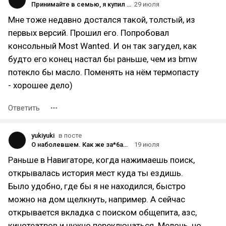
Принимайте в семью, я купил Xbox 360
29 июля
Мне тоже недавно достался такой, толстый, из
первых версий. Прошил его. Попробовал
консольный Most Wanted. И он так загудел, как
будто его конец настал бы раньше, чем из bmw
потекло бы масло. Поменять на нём термопасту
- хорошее дело)
Ответить
yukiyuki
в посте
О наболевшем. Как же за*6ала реклама в наших сервисах.
19 июля
Раньше в Навигаторе, когда нажимаешь поиск,
открывалась история мест куда ты ездишь.
Было удобно, где бы я не находился, быстро
можно на дом щелкнуть, например. А сейчас
открывается вкладка с поиском общепита, азс,
кинотеатров и нужно переключаться. Мелочь, но