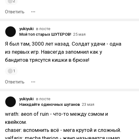
2
Ответить
yukiyuki
в посте
Мой топ старых ШУТЕРОВ!
25 мая
Я был там, 3000 лет назад. Солдат удачи - одна
из первых игр. Навсегда запомнил как у
бандитов трясутся кишки в брюхе!
1
Ответить
yukiyuki
в посте
Накидайте одиночных шутанов
23 мая
wrath: aeon of ruin - что-то между сэмом и
квейком.
chaser: вспомнить всё - мега крутой и сложный.
valfaris: mecha therion - жанр называется шмап,