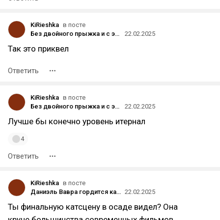
KiRieshka
в посте
Без двойного прыжка и с эффектными катсценами: детали DOOM The Dark Ages
22.02.2025
Так это приквел
Ответить
KiRieshka
в посте
Без двойного прыжка и с эффектными катсценами: детали DOOM The Dark Ages
22.02.2025
Лучше бы конечно уровень итернал
4
Ответить
KiRieshka
в посте
Даниэль Вавра гордится катсценами в KCD II: «Потрясающая работа — и всё это с бюджетом, который смехотворен по сравнению с некоторыми ААА-играми»
22.02.2025
Ты финальную катсцену в осаде видел? Она
круче большинства современных фильмов