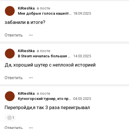
KiRieshka
в посте
Мне добрые голоса нашептали что ДЛС к борде 3 можно активировать с помощью creamAPIinstaller, за такое не банят же? а то на разных форумах я не нашёл внятного ответа((
18.09.2025
забанили в итоге?
Ответить
KiRieshka
в посте
В Steam началась большая весенняя распродажа
14.03.2025
Да, хороший шутер с неплохой историей
Ответить
KiRieshka
в посте
Кутногорский турнир, кто проходил? У меня не срабатывает скрипт на следующий бой, щит и меч выиграл
04.03.2025
Перепройди,я так 3 раза переигрывал
1
Ответить