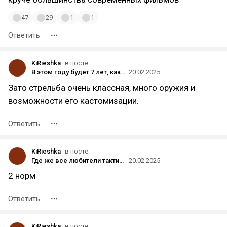
47
29
1
1
Ответить
KiRieshka
в посте
В этом году будет 7 лет, как нам показали тизер TES VI... а собственно где? Тодд, ты куда игру дел?
20.02.2025
Зато стрельба очень классная, много оружия и
возможности его кастомизации.
Ответить
KiRieshka
в посте
Где же все любители тактического реализма из комментариев на ДТФ?
20.02.2025
2 норм
Ответить
KiRieshka
в посте