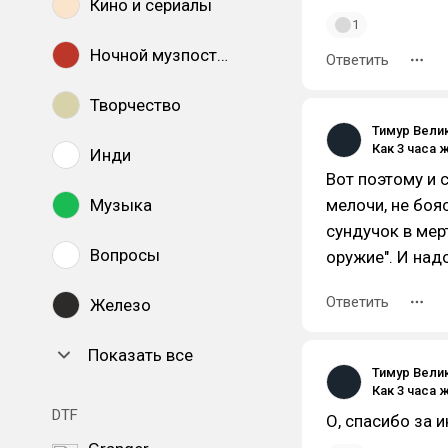
Кино и сериалы
1
Ночной музпостинг
Ответить
Творчество
Тимур Вели
Инди
Вот поэтому и 
Музыка
мелочи, не боя
сундучок в мер
Вопросы
оружие". И над
Ответить
Железо
Показать все
Тимур Вели
DTF
О, спасибо за и