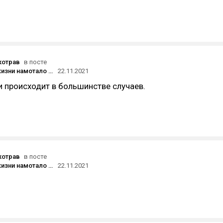
котрав
в посте
Как 3 часа жизни намотало на «Колесо времени»
22.11.2021
 и происходит в большинстве случаев.
котрав
в посте
Как 3 часа жизни намотало на «Колесо времени»
22.11.2021