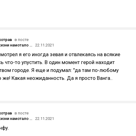
котрав
в посте
Как 3 часа жизни намотало на «Колесо времени»
22.11.2021
смотрел я его иногда зевая и отвлекаясь на всякие
сь что-то упустить. В один момент герой находит
твом городе. Я еще и подумал: "да там по-любому
о же! Какая неожиданность. Да я просто Ванга..
котрав
в посте
Как 3 часа жизни намотало на «Колесо времени»
22.11.2021
нфу.