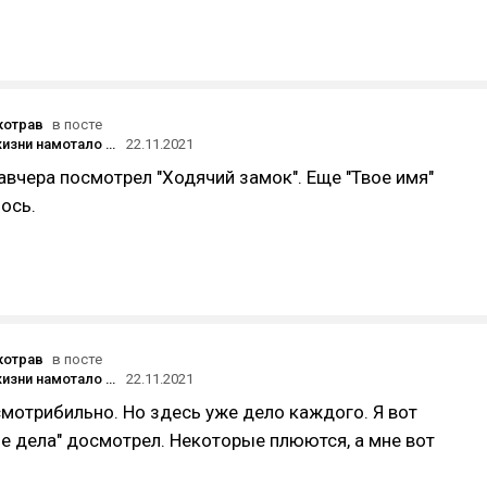
котрав
в посте
Как 3 часа жизни намотало на «Колесо времени»
22.11.2021
авчера посмотрел "Ходячий замок". Еще "Твое имя"
ось.
котрав
в посте
Как 3 часа жизни намотало на «Колесо времени»
22.11.2021
мотрибильно. Но здесь уже дело каждого. Я вот
е дела" досмотрел. Некоторые плюются, а мне вот