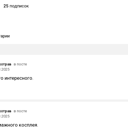
25
подписок
арии
котрав
в посте
3.2025
о интересного.
котрав
в посте
3.2025
мажного косплея.