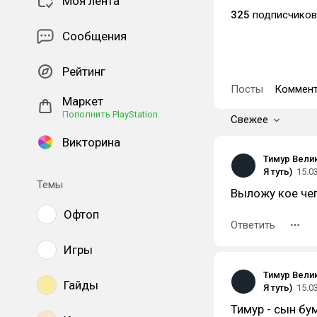
Моя лента
325
подписчиков
Сообщения
Рейтинг
Посты
Коммент
Маркет
Пополнить PlayStation
Свежее
Викторина
Тимур Вели
Я туть)
15.0
Темы
Выложу кое чег
Офтоп
Ответить
Игры
Тимур Вели
Гайды
Я туть)
15.0
Тимур - сын бу