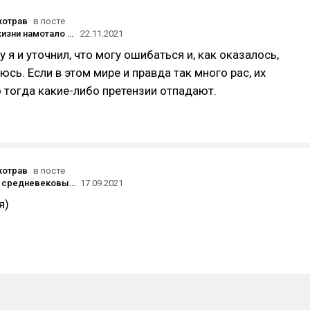
котрав
в посте
Как 3 часа жизни намотало на «Колесо времени»
22.11.2021
 я и уточнил, что могу ошибаться и, как оказалось,
юсь. Если в этом мире и правда так много рас, их
о тогда какие-либо претензии отпадают.
котрав
в посте
Устройство средневековых доспехов: гайд для художников, часть 1
17.09.2021
я)