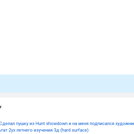
r
Сделал пушку из Hunt showdown и на меня подписался художни
ьтат 2ух летнего изучения 3д (hard surface)