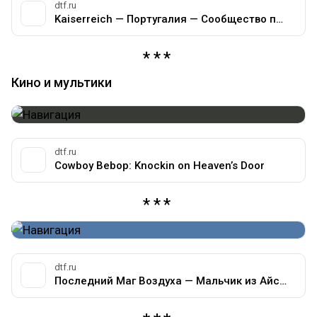
dtf.ru
Kaiserreich — Португалия — Сообщество про игры компании Paradox на DTF
Кино и мультики
dtf.ru
Cowboy Bebop: Knockin on Heaven’s Door
dtf.ru
Последний Маг Воздуха — Мальчик из Айсберга