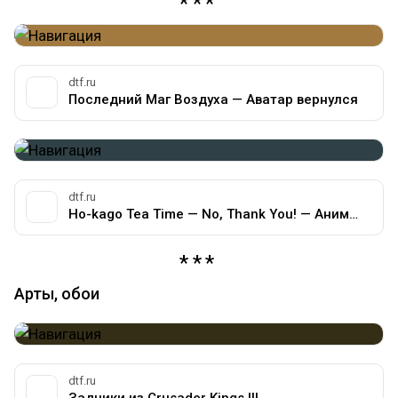
dtf.ru
Последний Маг Воздуха — Аватар вернулся
dtf.ru
Ho-kago Tea Time — No, Thank You! — Аниме на DTF
Арты, обои
dtf.ru
Задники из Crusader Kings III