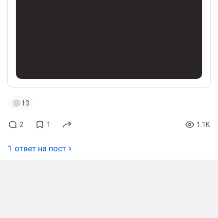
13
2
1
1.1K
1 ответ на пост