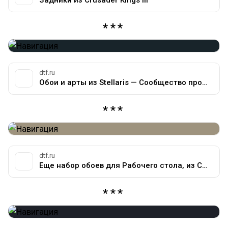
dtf.ru
Обои и арты из Stellaris — Сообщество про игры компании Paradox на DTF
dtf.ru
Еще набор обоев для Рабочего стола, из Crusader Kings III — Сообщество про игры компании Paradox на DTF