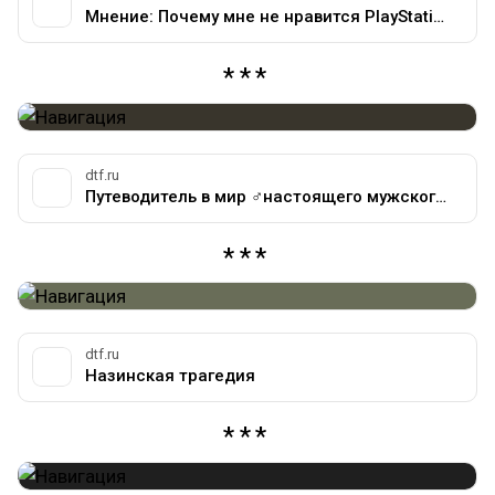
Мнение: Почему мне не нравится PlayStation
dtf.ru
Путеводитель в мир ♂️настоящего мужского♂️ искусства (18+) — Подсай про аниме на DTF
dtf.ru
Назинская трагедия