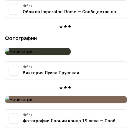
dtf.ru
Обои из Imperator: Rome — Сообщество про игры компании Paradox на DTF
Фотографии
dtf.ru
Виктория Луиза Прусская
dtf.ru
Фотографии Японии конца 19 века — Сообщество, посвящённое стране Япония на DTF