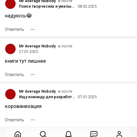
Mr Average Nobody
в посте
Поиск творческих и умелых людей в команду PANTEON.
08.02.2025
надуюсь😂
Ответить
Mr Average Nobody
в посте
27.01.2025
книги тут лишнее
Ответить
Mr Average Nobody
в посте
Ищу команду для разработки игры в стиле ПИКСЕЛЬ АРТ в жанре RPG с открытым миром
07.01.2025
корованизация
Ответить