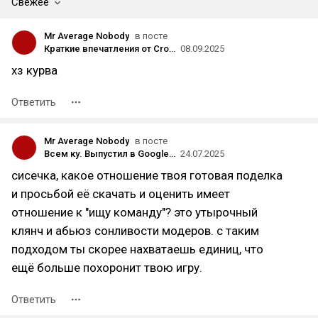
Свежее
Mr Average Nobody
в посте
Краткие впечатления от Cronos: The New Dawn по первым двум часам
08.09.2025
хз курва
Ответить
Mr Average Nobody
в посте
Всем ку. Выпустил в Google Play свою первую в жизни игру, которую пилил пол года.
24.07.2025
сисечка, какое отношение твоя готовая поделка
и просьбой её скачать и оценить имеет
отношение к "ищу команду"? это утырочный
клянч и абьюз сонливости модеров. с таким
подходом ты скорее нахватаешь единиц, что
ещё больше похоронит твою игру.
Ответить