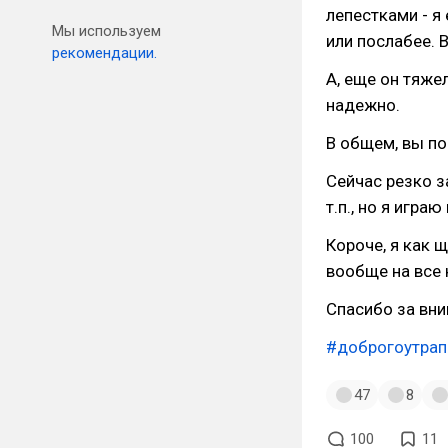
лепестками - я
Мы используем
или послабее. 
рекомендации.
А, еще он тяже
надежно.
В общем, вы по
Сейчас резко з
т.п., но я игра
Короче, я как 
вообще на все 
Спасибо за вни
#доброгоутра
47
8
100
11