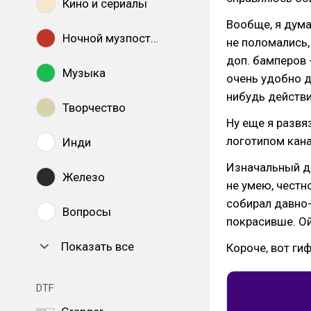
Кино и сериалы
Вообще, я думал
Ночной музпостинг
не поломались,
доп. бамперов 
Музыка
очень удобно до
нибудь действия
Творчество
Ну еще я развя
логотипом кан
Инди
Изначальный ди
Железо
не умею, честн
собирал давно-
Вопросы
покрасивше. Ой
Показать все
Короче, вот гиф
DTF