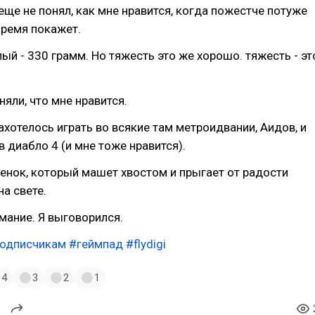
 еще не понял, как мне нравится, когда пожестче потуже
Время покажет.
лый - 330 грамм. Но тяжесть это же хорошо. тяжесть - эт
няли, что мне нравится.
ахотелось играть во всякие там метроидвании, Аидов, и
ю в диабло 4 (и мне тоже нравится).
щенок, который машет хвостом и прыгает от радости
на свете.
мание. Я выговорился.
подписчикам
#геймпад
#flydigi
4
3
2
1