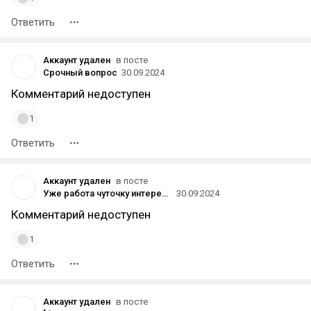
Ответить
Аккаунт удален
в посте
Срочный вопрос
30.09.2024
Комментарий недоступен
1
Ответить
Аккаунт удален
в посте
Уже работа чуточку интереснее и комплекснее Anna's filter by Metro Exodus. За поддержку лайком на Артстанции Целую в жепу
30.09.2024
Комментарий недоступен
1
Ответить
Аккаунт удален
в посте