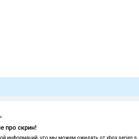
е про скрин!
этой информаций, что мы можем ожидать от xbox series s,