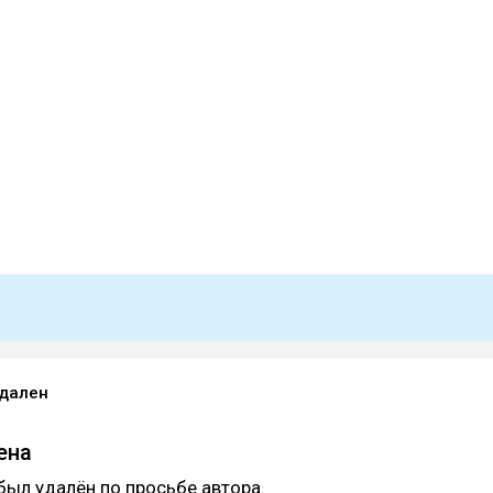
удален
ена
был удалён по просьбе автора.