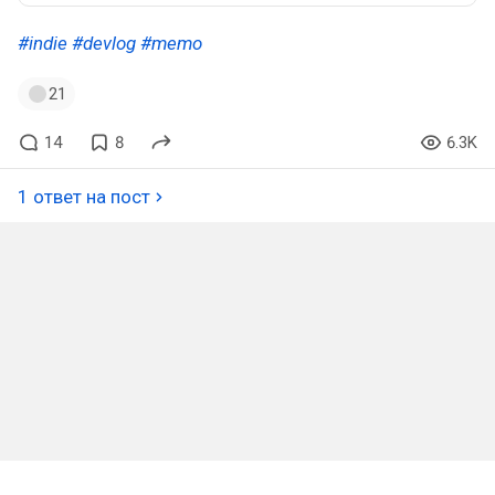
#indie
#devlog
#memo
21
14
8
6.3K
1 ответ на пост