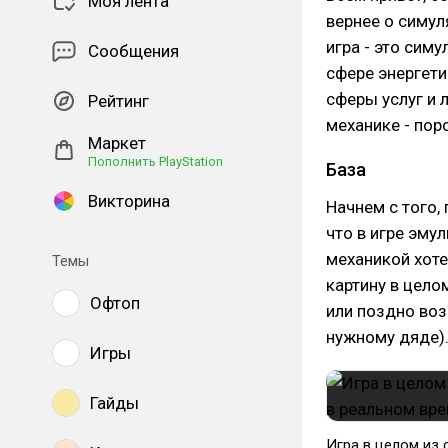
Моя лента
вернее о симул
игра - это сим
Сообщения
сфере энергети
сферы услуг и 
Рейтинг
механике - пор
Маркет
Пополнить PlayStation
База
Викторина
Начнем с того,
что в игре эму
механикой хоте
Темы
картину в цело
Офтоп
или поздно воз
нужному дяде)
Игры
Гайды
Игра в целом из