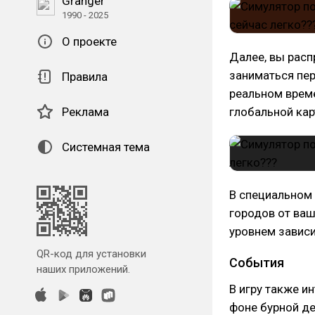
Granger
1990 - 2025
О проекте
Далее, вы расп
заниматься пер
Правила
реальном време
Реклама
глобальной кар
Системная тема
В специальном
городов от ваш
уровнем зависи
QR-код для установки
События
наших приложений.
В игру также и
фоне бурной де