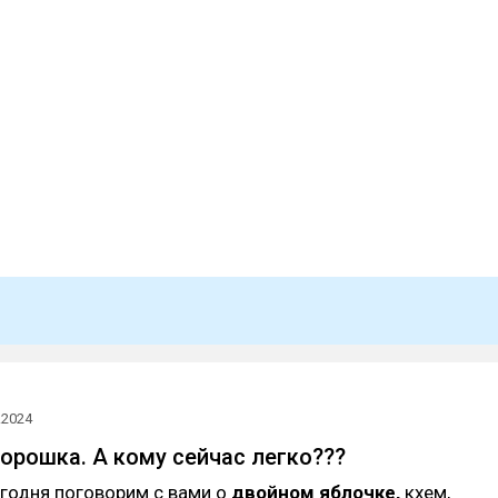
.2024
орошка. А кому сейчас легко???
егодня поговорим с вами о
двойном яблочке,
кхем,