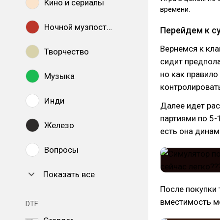
Кино и сериалы
времени.
Ночной музпостинг
Перейдем к с
Вернемся к кла
Творчество
сидит предпола
но как правило
Музыка
контролировать
Инди
Далее идет рас
партиями по 5-
Железо
есть она динам
Вопросы
Показать все
После покупки 
вместимость м
DTF