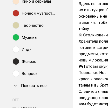
Кино и сериалы
Здесь вы столк
но и интуиции.
Ночной музпостинг
основанные на
и знания, чтоб
Творчество
тайну.
☠ Столкновени
Музыка
Хранители поля
готовы к встре
Инди
предметы, кото
новым локация
Железо
🎮 Готовы окун
Позвольте Ночн
Вопросы
краса и опасно
тайны и выбрат
Показать все
Следите за наш
следующих лока
DTF
вам будет инте