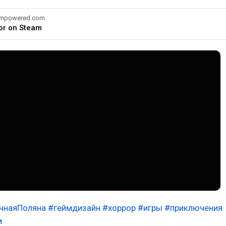
eampowered.com
or on Steam
чнаяПоляна
#геймдизайн
#хоррор
#игры
#приключения
и