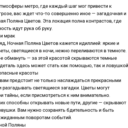
тмосферы метро, где каждый шаг мог привести к
розе, вас ждет что-то совершенно иное — загадочная и
я Поляна Цветов. Эта локация полна контрастов, где
ость идут рука об руку.
 и мрак
яд, Ночная Поляна Цветов кажется идиллией: яркие и
еты, светящиеся в ночи, нежно переливаются в темноте.
бе обмануть — за этой красотой скрываются темные
деталь здесь может стать как помощью, так и ловушкой
 опасные красоты
 вам предстоит не только наслаждаться прекрасными
и разгадывать светящиеся загадки. Цветы могут
и тайны, если присмотреться к ним внимательно.
их способны открывать новые пути, другие — скрывают
вушки. Вам нужно сохранять бдительность и быть
ожиданным поворотам событий.
чной Поляны