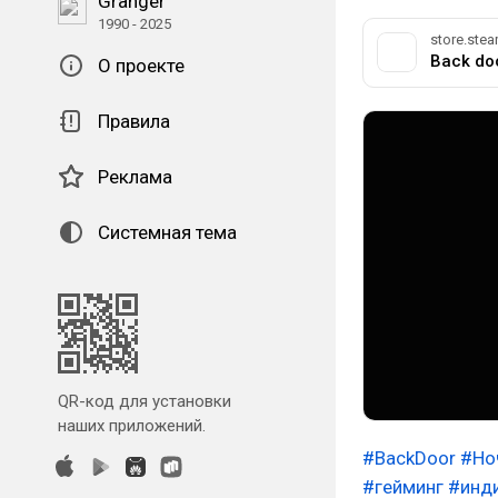
Granger
1990 - 2025
store.st
Back do
О проекте
Правила
Реклама
Системная тема
QR-код для установки
наших приложений.
#BackDoor
#Но
#гейминг
#инд