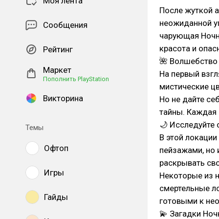
Моя лента
После жуткой а
неожиданной уг
Сообщения
чарующая Ночна
красота и опасн
Рейтинг
🌺 Волшебство
Маркет
На первый взгл
Пополнить PlayStation
мистические цв
Викторина
Но не дайте се
тайны. Каждая 
🌙 Исследуйте
Темы
В этой локации
Офтоп
пейзажами, но 
раскрывать сво
Игры
Некоторые из н
смертельные ло
Гайды
готовыми к не
💫 Загадки Но