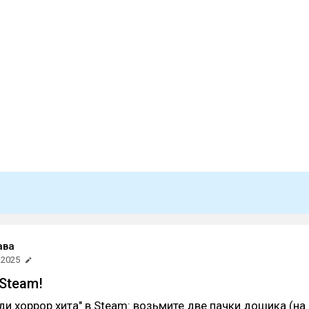
ава
.2025
 Steam!
ди хоррор хита" в Steam: возьмите две пачки дошика (на