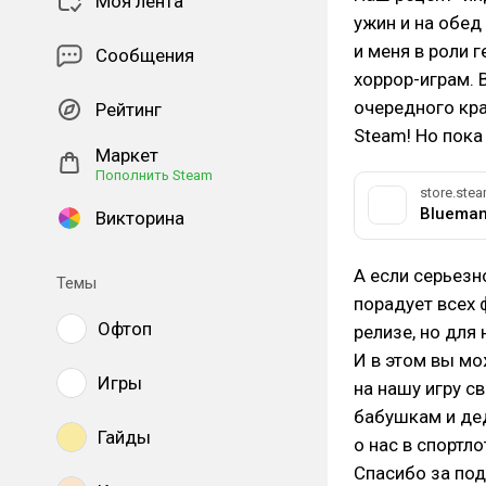
Моя лента
ужин и на обед 
и меня в роли 
Сообщения
хоррор-играм. 
очередного кра
Рейтинг
Steam! Но пока 
Маркет
Пополнить Steam
store.st
Blueman
Викторина
А если серьезно
Темы
порадует всех 
Офтоп
релизе, но для 
И в этом вы мо
Игры
на нашу игру с
бабушкам и дед
Гайды
о нас в спортло
Спасибо за под