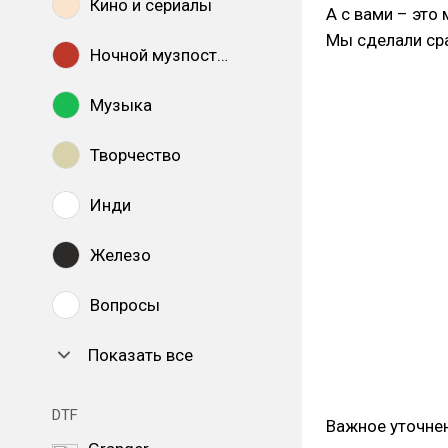
Кино и сериалы
А с вами – это
Мы сделали сра
Ночной музпостинг
Музыка
Творчество
Инди
Железо
Вопросы
Показать все
DTF
Важное уточнен