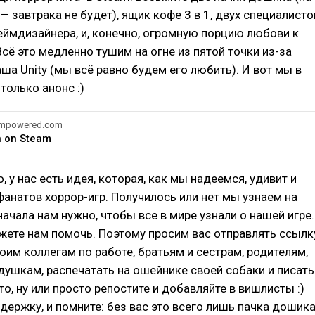
— завтрака не будет), ящик кофе 3 в 1, двух специалисто
геймдизайнера, и, конечно, огромную порцию любови к
Всё это медленно тушим на огне из пятой точки из-за
ша Unity (мы всё равно будем его любить). И вот мы в
только анонс :)
eampowered.com
 on Steam
, у нас есть идея, которая, как мы надеемся, удивит и
фанатов хоррор-игр. Получилось или нет мы узнаем на
начала нам нужно, чтобы все в мире узнали о нашей игре.
жете нам помочь. Поэтому просим вас отправлять ссылк
воим коллегам по работе, братьям и сестрам, родителям,
ушкам, распечатать на ошейнике своей собаки и писать
то, ну или просто репостите и добавляйте в вишлисты :)
держку, и помните: без вас это всего лишь пачка дошика