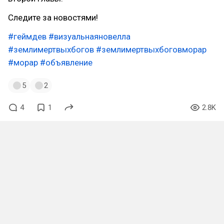
Следите за новостями!
#геймдев
#визуальнаяновелла
#землимертвыхбогов
#землимертвыхбоговморар
#морар
#объявление
5
2
4
1
2.8K