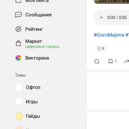
Моя лента
Сообщения
Рейтинг
#GoroMajima
#
Маркет
Цифровые товары
9
Викторина
1
Темы
Офтоп
Игры
Гайды