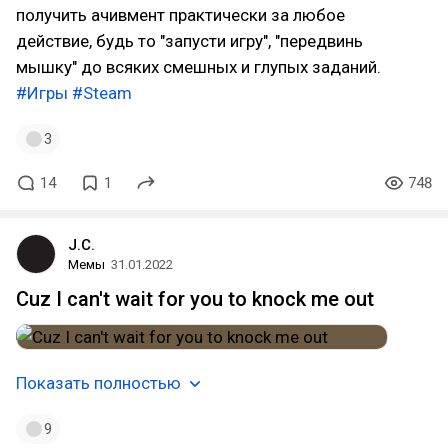
получить ачивмент практически за любое
действие, будь то "запусти игру", "передвинь
мышку" до всяких смешных и глупых заданий.
#Игры
#Steam
3
14
1
748
J.C.
Мемы
31.01.2022
Cuz I can't wait for you to knock me out
Показать полностью
9