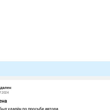
удален
7.2024
ена
был удалён по просьбе автора.