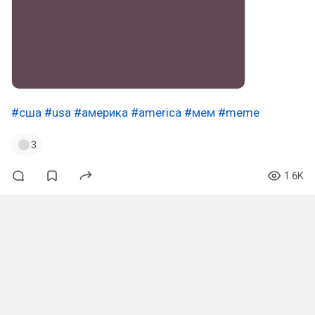
#сша
#usa
#америка
#america
#мем
#meme
3
1.6K