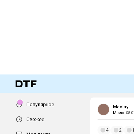
Популярное
Maclay
Мемы
08.0
Свежее
4
2