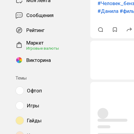
Моя лента
#Человек_бен
#Данила
#фил
Сообщения
Рейтинг
Маркет
Игровые валюты
Викторина
Темы
Офтоп
Игры
Гайды