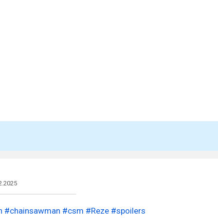
2.2025
n
#chainsawman
#csm
#Reze
#spoilers