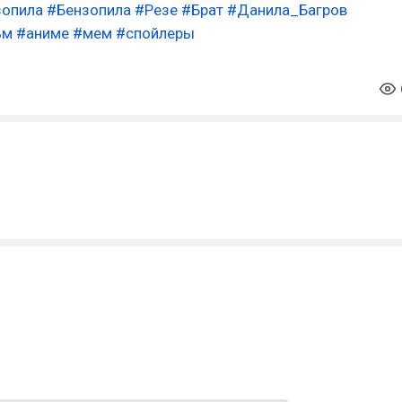
зопила
#Бензопила
#Резе
#Брат
#Данила_Багров
ьм
#аниме
#мем
#спойлеры