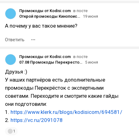
Промокоды от Kodisi.com
в посте
Открой промокоды Кинопоиск за 1 рубль на подписку. Для новых пользователей и старых клиентов 2026 году
19 июня
А почему у вас такое мнение?
Ответить
Промокоды от Kodisi.com
в посте
07.08 Промокоды Перекресток на первый и повторный заказ. Скидки для РФ, Москвы и МО 2026 год
5 июня
Друзья :)
У наших партнёров есть дополнительные
промокоды Перекрёсток с экспертными
советами. Переходите и смотрите какие гайды
они подготовили:
1.
https://www.klerk.ru/blogs/kodisicom/694581/
2.
https://vc.ru/2091078
1