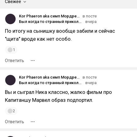
Свежее
Kor Phaeron aka симп Мордред.
в посте
Был когда то странный приколдес с Ником Фьюри, еще до приколдесов от Нетфликсов с рандомным изменением рас повсюду
вчера
По итогу на сынишку вообще забили и сейчас
"щита" вроде как нет особо.
1
Ответить
Kor Phaeron aka симп Мордред.
в посте
Был когда то странный приколдес с Ником Фьюри, еще до приколдесов от Нетфликсов с рандомным изменением рас повсюду
вчера
Вы и сыграл Ника классно, жалко фильм про
Капитаншу Марвел образ подпортил.
2
Ответить