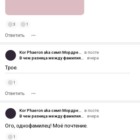
3
1
Ответить
Kor Phaeron aka симп Мордред.
в посте
В чем разница между фамилиями на «-ов» и «-ин»
вчера
Трое.
1
Ответить
Kor Phaeron aka симп Мордред.
в посте
В чем разница между фамилиями на «-ов» и «-ин»
вчера
Ого, однофамилец! Моё почтение.
1