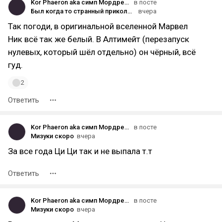
Kor Phaeron aka симп Мордред.
в посте
Был когда то странный приколдес с Ником Фьюри, еще до приколдесов от Нетфликсов с рандомным изменением рас повсюду
вчера
Так погоди, в оригинальной вселенной Марвел
Ник всё так же белый. В Алтимейт (перезапуск
нулевых, который шёл отдельно) он чёрный, всё
гуд.
2
Ответить
Kor Phaeron aka симп Мордред.
в посте
Мизуки скоро
вчера
За все года Ци Ци так и не выпала т.т
Ответить
Kor Phaeron aka симп Мордред.
в посте
Мизуки скоро
вчера