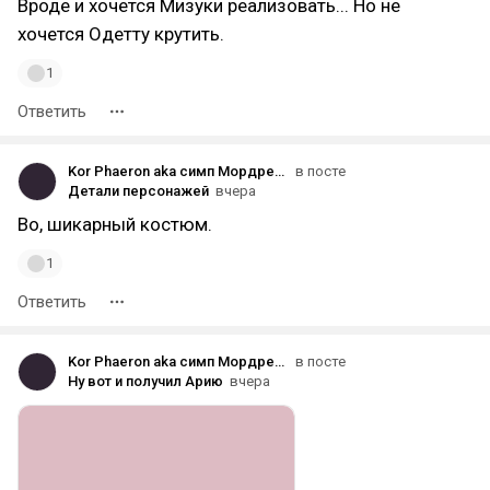
Вроде и хочется Мизуки реализовать... Но не
хочется Одетту крутить.
1
Ответить
Kor Phaeron aka симп Мордред.
в посте
Детали персонажей
вчера
Во, шикарный костюм.
1
Ответить
Kor Phaeron aka симп Мордред.
в посте
Ну вот и получил Арию
вчера