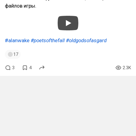
файлов игры.
#alanwake
#poetsofthefall
#oldgodsofasgard
17
3
4
2.3K