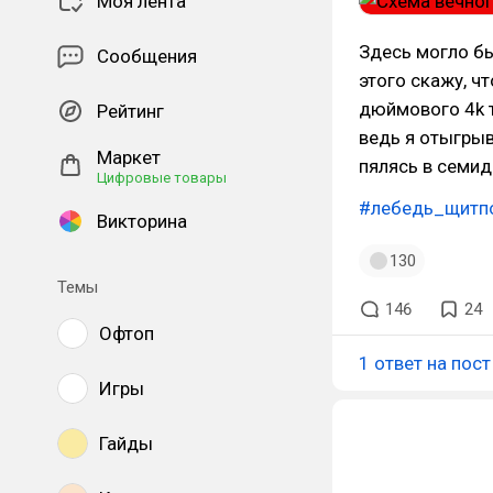
Моя лента
Здесь могло бы
Сообщения
этого скажу, ч
дюймового 4k т
Рейтинг
ведь я отыгрыв
Маркет
пялясь в семи
Цифровые товары
#лебедь_щитп
Викторина
130
Темы
146
24
Офтоп
1 ответ на пост
Игры
Гайды