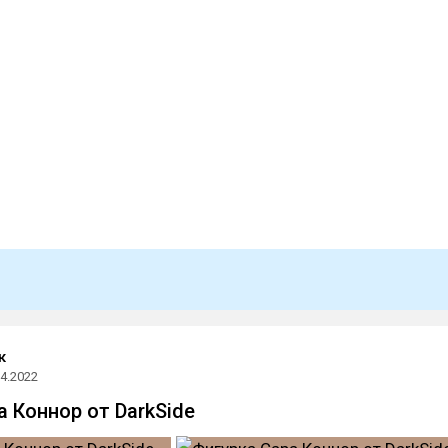
к
04.2022
а Коннор от DarkSide