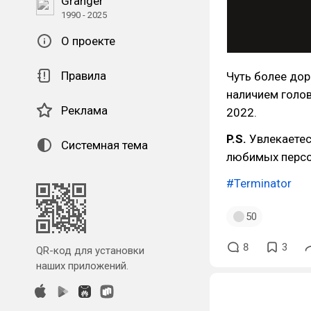
Granger
1990 - 2025
О проекте
Правила
Чуть более дор
наличием голов
Реклама
2022.
P.S.
Увлекаетес
Системная тема
любимых персо
#Terminator
50
8
3
QR-код для установки
наших приложений.