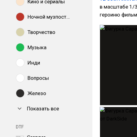
Кино и сериалы
в масштабе 1/3 
героиню фильм
Ночной музпостинг
Творчество
Музыка
Инди
Вопросы
Железо
Показать все
DTF