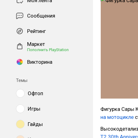
Моя лента
Сообщения
Рейтинг
Маркет
Пополнить PlayStation
Викторина
Темы
Офтоп
Игры
Фигурка Сары К
на мотоцикле
с
Гайды
Высокодетализ
T2 30th Anniver