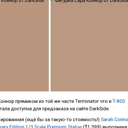
оннор прямиком из той же части Terminator что и
T-800
тала доступна для предзаказа на сайте DarkSide.
ированная (ещё бы за такую-то стоимость!)
Sarah Conno
sary Edition 1/3 Scale Premium Statue
($1,399) выполнена