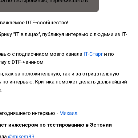
уважаемое DTF-сообщество!
ику "IT в лицах", публикуя интервью с людьми из IT-
рвью с подписчиком моего канала
IT-Старт
и по
ву с DTF-чанином.
н, как за положительную, так и за отрицательную
ь по интервью. Критика поможет делать дальнейший
.
сегодняшнего интервью -
Михаил
.
ает инженером по тестированию в Эстонии
ила
@mikem83