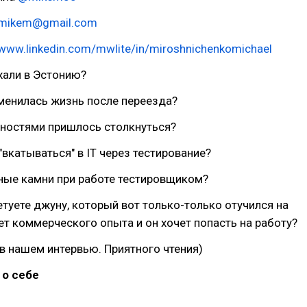
o.mikem@gmail.com
/www.linkedin.com/mwlite/in/miroshnichenkomichael
хали в Эстонию?
менилась жизнь после переезда?
дностями пришлось столкнуться?
"вкатываться" в IT через тестирование?
ные камни при работе тестировщиком?
етуете джуну, который вот только-только отучился на
 нет коммерческого опыта и он хочет попасть на работу?
в нашем интервью. Приятного чтения)
 о себе