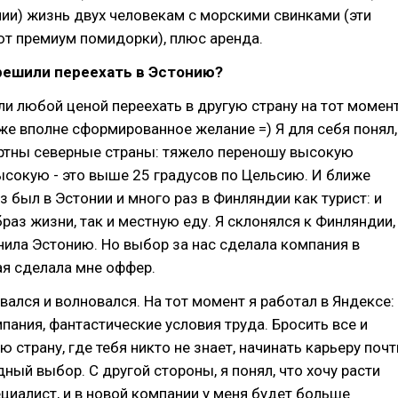
и) жизнь двух человекам с морскими свинками (эти
т премиум помидорки), плюс аренда.
решили переехать в Эстонию?
ли любой ценой переехать в другую страну на тот момен
же вполне сформированное желание =) Я для себя понял,
ртны северные страны: тяжело переношу высокую
ысокую - это выше 25 градусов по Цельсию. И ближе
аз был в Эстонии и много раз в Финляндии как турист: и
раз жизни, так и местную еду. Я склонялся к Финляндии,
нила Эстонию. Но выбор за нас сделала компания в
ая сделала мне оффер.
вался и волновался. На тот момент я работал в Яндексе:
пания, фантастические условия труда. Бросить все и
ю страну, где тебя никто не знает, начинать карьеру почт
удный выбор. С другой стороны, я понял, что хочу расти
циалист, и в новой компании у меня будет больше