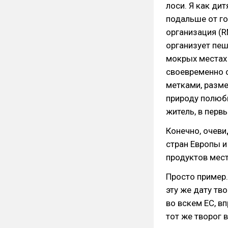
лоси. Я как ди
подальше от го
организация (R
организует пеш
мокрых местах
своевременно 
метками, разм
природу полюби
житель, в первы
Конечно, очеви
стран Европы и
продуктов мес
Просто пример.
эту же дату тв
во вскем ЕС, вп
тот же творог 