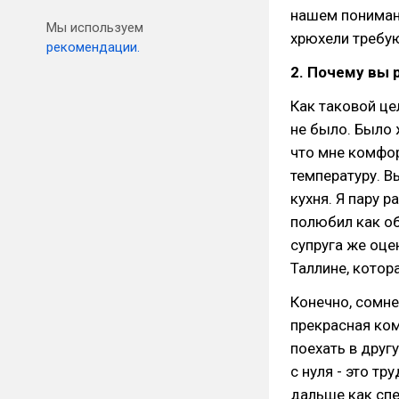
нашем понимани
Мы используем
хрюхели требую
рекомендации.
2. Почему вы 
Как таковой це
не было. Было 
что мне комфо
температуру. В
кухня. Я пару р
полюбил как об
супруга же оце
Таллине, котор
Конечно, сомне
прекрасная ком
поехать в другу
с нуля - это тр
дальше как спе