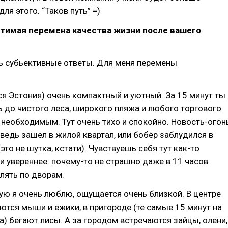
ля этого. “Таков путь” =)
утимая перемена качества жизни после вашего
ь субьективные ответы. Для меня перемены
вся Эстония) очень компактный и уютный. За 15 минут ты
до чистого леса, широкого пляжа и любого торгового
 необходимым. Тут очень тихо и спокойно. Новость-огон
дведь зашел в жилой квартал, или бобёр заблудился в
это не шутка, кстати). Чувствуешь себя тут как-то
и увереннее: почему-то не страшно даже в 11 часов
улять по дворам.
ую я очень люблю, ощущается очень близкой. В центре
ются мыши и ежики, в пригороде (те самые 15 минут на
) бегают лисы. А за городом встречаются зайцы, олени,