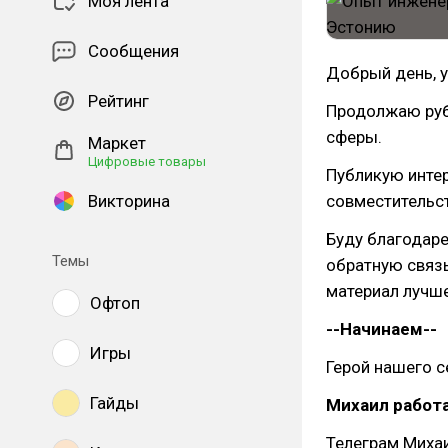
Моя лента
Сообщения
Добрый день, 
Рейтинг
Продолжаю рубр
сферы.
Маркет
Цифровые товары
Публикую инте
Викторина
совместительст
Буду благодаре
Темы
обратную связ
материал лучше
Офтоп
--Начинаем--
Игры
Герой нашего 
Гайды
Михаил работ
Телеграм Миха