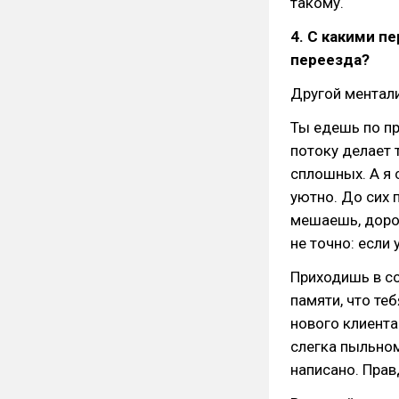
такому.
4. С какими 
переезда?
Другой ментали
Ты едешь по пр
потоку делает 
сплошных. А я с
уютно. До сих 
мешаешь, доро
не точно: если 
Приходишь в с
памяти, что теб
нового клиента
слегка пыльном
написано. Прав