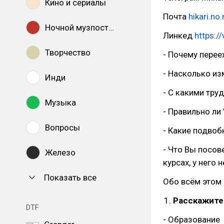
Кино и сериалы
Почта
hikari.n
Ночной музпостинг
Линкед
https:/
Творчество
- Почему перее
- Насколько из
Инди
- С какими тру
Музыка
- Правильно ли 
Вопросы
- Какие подвоб
- Что Вы посов
Железо
курсах, у него
Показать все
Обо всём этом 
Расскажите
DTF
- Образование