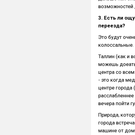
возможностей д
3. Есть ли ощ
переезда?
Это будут очен
колоссальные.
Таллин (как и 
можешь доеать 
центра со всем
- это когда ме
центре города (
расслабленнее 
вечера пойти г
Природа, котор
города встреча
машине от дома