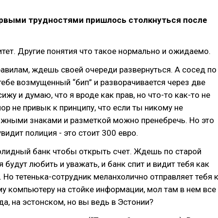
первыми трудностями пришлось столкнуться после
тет. Другие понятия что такое нормально и ожидаемо.
авилам, ждешь своей очереди развернуться. А сосед по
тебе возмущенный “бип” и разворачивается через две
ижу и думаю, что я вроде как прав, но что-то как-то не
пор не привык к принципу, что если ты никому не
жными знаками и разметкой можно пренебречь. Но это
увидит полиция - это стоит 300 евро.
олидный банк чтобы открыть счет. Ждешь по старой
я будут любить и уважать, и банк спит и видит тебя как
. Но тетенька-сотрудник меланхолично отправляет тебя 
у компьютеру на стойке информации, мол там в нем все
да, на эстонском, но вы ведь в Эстонии?