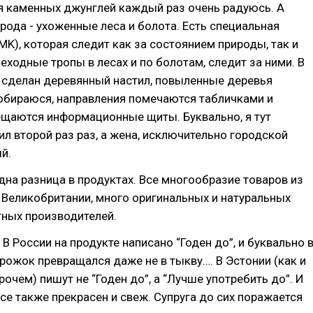
тя каменных джунглей каждый раз очень радуюсь. А
рода - ухоженные леса и болота. Есть специальная
MK), которая следит как за состоянием природы, так и
еходные тропы в лесах и по болотам, следит за ними. В
 сделан деревянный настил, повыленные деревья
обираюся, направления помечаются табличками и
ещаются информационные щиты. Буквально, я тут
л второй раз раз, а жена, исключительно городской
й.
дна разница в продуктах. Все многообразие товаров из
 Великобритании, много оригинальных и натуральных
тных производителей.
 В России на продукте написано “Годен до”, и буквально 
орожок превращался даже не в тыкву…. В Эстонии (как и
рочем) пишут не “Годен до”, а “Лучше употребить до”. И
все также прекрасен и свеж. Супруга до сих поражается