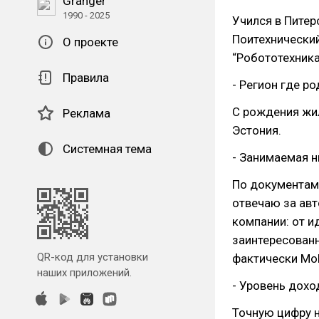
Granger
1990 - 2025
Учился в Питер
Поитехнический
О проекте
“Робототехника
Правила
- Регион где р
С рождения жил
Реклама
Эстония.
Системная тема
- Занимаемая 
По документам 
отвечаю за ав
компании: от 
заинтересованн
QR-код для установки
фактически Mob
наших приложений.
- Уровень дохо
Точную цифру н