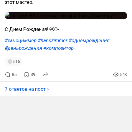
этот мастер.
С Днем Рождения! 🤩🥳
#хансциммер
#hanszimmer
#сднемрождения
#деньрождения
#композитор
515
85
39
54K
7 ответов на пост