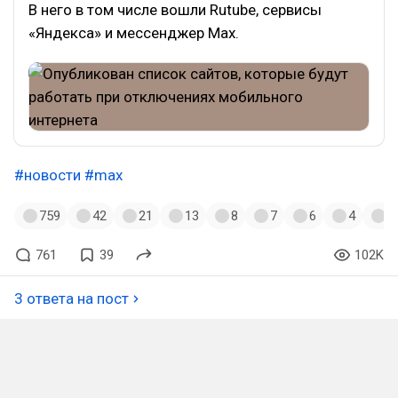
В него в том числе вошли Rutube, сервисы
«Яндекса» и мессенджер Max.
#новости
#max
759
42
21
13
8
7
6
4
3
761
39
102K
3 ответа на пост