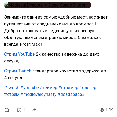
Занимайте одни из самых удобных мест, нас ждет
путешествие от средневековья до космоса !
Добро пожаловать в леденящую вселенную
объятую пламенем игровых миров. С вами, как
всегда, Frost Max !
Стрим YouTube
2к качество задержка до двух
секунд
Стрим Twitch
стандартное качество задержка до
4 секунд
#twitch
#youtube
#геймер
#стример
#блогер
#стрим
#medievaldynasty
#deadspace3
1
1.2K