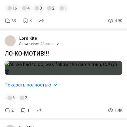
16
4
3
2
1
63
3
4.9K
Lord Kite
Snowrunner
23 июня
ЛО-КО-МОТИВ!!!
Показать полностью
6
2
2
1
1.4K