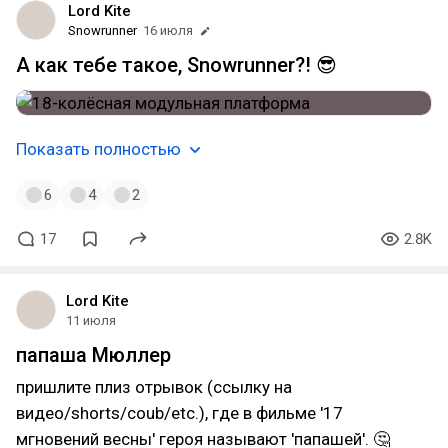
Lord Kite
Snowrunner
16 июля
А как тебе такое, Snowrunner?! 😎
Показать полностью
6
4
2
17
2.8K
Lord Kite
11 июля
папаша Мюллер
пришлите плиз отрывок (ссылку на
видео/shorts/coub/etc.), где в фильме '17
мгновений весны' героя называют 'папашей'. 🤔