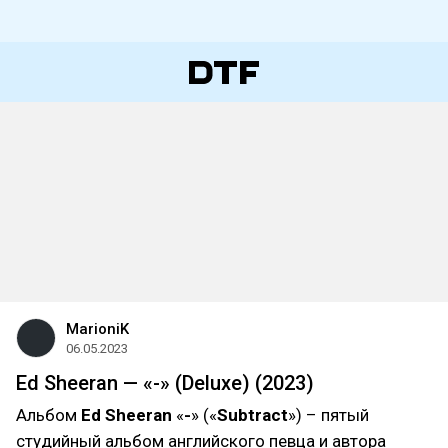
MarioniK
06.05.2023
Ed Sheeran — «-» (Deluxe) (2023)
Альбом
Ed Sheeran
«
-
» («
Subtract
») – пятый
студийный альбом английского певца и автора