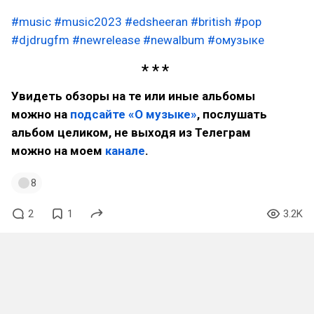
#music
#music2023
#edsheeran
#british
#pop
#djdrugfm
#newrelease
#newalbum
#омузыке
Увидеть обзоры на те или иные альбомы
можно на
подсайте «О музыке»
, послушать
альбом целиком, не выходя из Телеграм
можно на моем
канале
.
8
2
1
3.2K