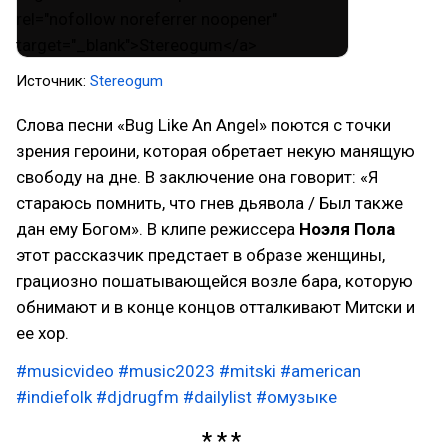
Источник:
Stereogum
Слова песни «Bug Like An Angel» поются с точки
зрения героини, которая обретает некую манящую
свободу на дне. В заключение она говорит: «Я
стараюсь помнить, что гнев дьявола / Был также
дан ему Богом». В клипе режиссера
Ноэля Пола
этот рассказчик предстает в образе женщины,
грациозно пошатывающейся возле бара, которую
обнимают и в конце концов отталкивают Митски и
ее хор.
#musicvideo
#music2023
#mitski
#american
#indiefolk
#djdrugfm
#dailylist
#омузыке