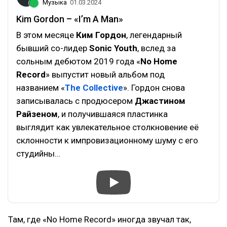
Музыка
01.03.2024
Kim Gordon – «I’m A Man»
В этом месяце
Ким Гордон
, легендарный
бывший со-лидер
Sonic Youth
, вслед за
сольным дебютом 2019 года «
No Home
Record
» выпустит новый альбом под
названием «
The Collective
». Гордон снова
записывалась с продюсером
Джастином
Райзеном
, и получившаяся пластинка
выглядит как увлекательное столкновение её
склонности к импровизационному шуму с его
студийны…
Там, где «No Home Record» иногда звучал так,