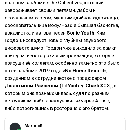
сольном альбоме «The Collective», который
завораживает своими петлями, дабом и
осознанным хаосом, мультимедийная художница,
соосновательница Body/Head и бывшая басистка,
вокалистка и автора песен
Sonic Youth
, Ким
Гордон, исследует новые глубины звукового
цифрового шума. Гордон уже выходила за рамки
альтернативного рока и импровизации, которые
присущи её коллегам, особенно заметно это было
на её альбоме 2019 года «
No Home Record
»,
созданном в сотрудничестве с продюсером
Джастином Райзеном
(
Lil Yachty
,
Charli XCX
), с
которым она познакомилась, судя по разным
источникам, либо арендуя жильё через Airbnb,
либо встретившись в ресторане с его братом.
MarioniK