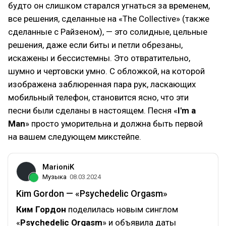
будто он слишком старался угнаться за временем,
все решения, сделанные на «The Collective» (также
сделанные с Райзеном), — это солидные, цельные
решения, даже если биты и петли обрезаны,
искажены и бессистемны. Это отвратительно,
шумно и чертовски умно. С обложкой, на которой
изображена заблюренная пара рук, ласкающих
мобильный телефон, становится ясно, что эти
песни были сделаны в настоящем. Песня «
I'm a
Man
» просто уморительна и должна быть первой
на вашем следующем микстейпе.
MarioniK
Музыка
08.03.2024
Kim Gordon — «Psychedelic Orgasm»
Ким Гордон
поделилась новым синглом
«
Psychedelic Orgasm
» и объявила даты