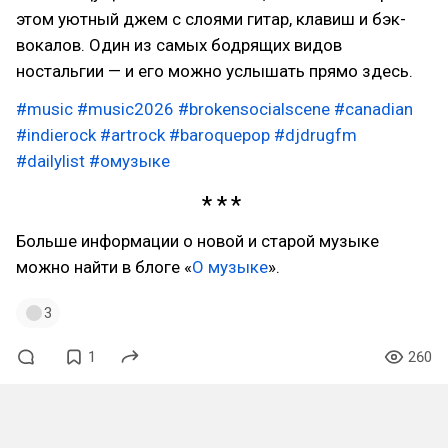
этом уютный джем с слоями гитар, клавиш и бэк-
вокалов. Один из самых бодрящих видов
ностальгии — и его можно услышать прямо здесь.
#music
#music2026
#brokensocialscene
#canadian
#indierock
#artrock
#baroquepop
#djdrugfm
#dailylist
#омузыке
Больше информации о новой и старой музыке
можно найти в блоге «
О музыке
».
3
1
260