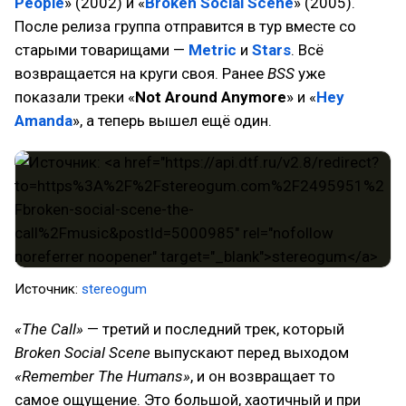
People
» (2002) и «
Broken Social Scene
» (2005).
После релиза группа отправится в тур вместе со
старыми товарищами —
Metric
и
Stars
. Всё
возвращается на круги своя. Ранее
BSS
уже
показали треки «
Not Around Anymore
» и «
Hey
Amanda
», а теперь вышел ещё один.
Источник:
stereogum
«The Call»
— третий и последний трек, который
Broken Social Scene
выпускают перед выходом
«Remember The Humans»
, и он возвращает то
самое ощущение. Это большой, хаотичный и при