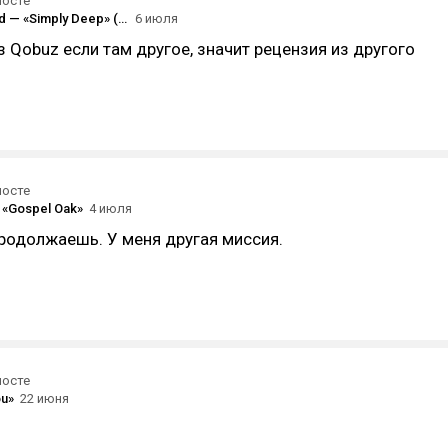
посте
Kelly Rowland — «Simply Deep» (2002) [qobuz]
6 июля
з Qobuz если там другое, значит рецензия из другого
посте
— «Gospel Oak»
4 июля
продолжаешь. У меня другая миссия.
посте
ou»
22 июня