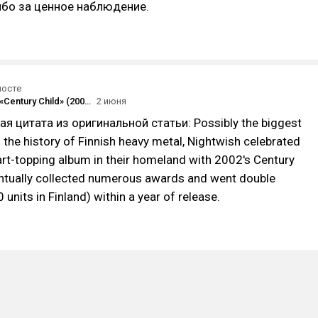
ибо за ценное наблюдение.
посте
Nightwish — «Century Child» (2002) [qobuz]
2 июня
я цитата из оригинальной статьи: Possibly the biggest
 the history of Finnish heavy metal, Nightwish celebrated
art-topping album in their homeland with 2002's Century
entually collected numerous awards and went double
 units in Finland) within a year of release.