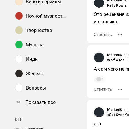
MarioniK
в 
Кино и сериалы
Это рецензия и
Ночной музпостинг
источника.
Творчество
Ответить
Музыка
MarioniK
в 
Инди
Wolf Alice 
А сам чего не 
Железо
1
Вопросы
Ответить
Показать все
MarioniK
в 
«Get Over Y
DTF
ага