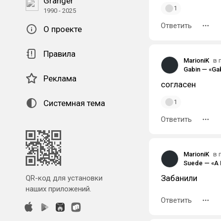
Granger
1
1990 - 2025
Ответить
О проекте
Правила
MarioniK
в 
Gabin — «Gab
Реклама
согласен
Системная тема
1
Ответить
MarioniK
в 
Забанили
QR-код для установки
наших приложений.
Ответить