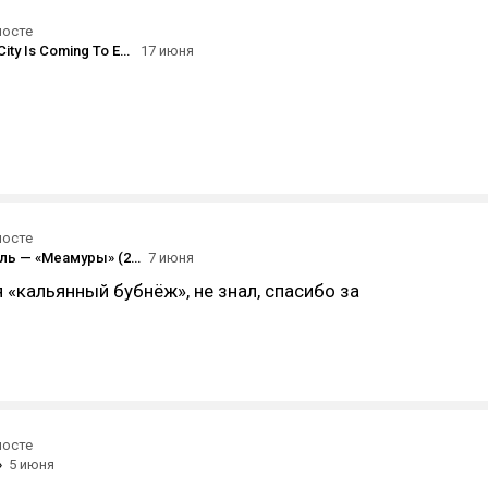
посте
Fink — «The City Is Coming To Erase It All» (2026) [musicomh]
17 июня
посте
Мумий Тролль — «Меамуры» (2002)
7 июня
 «кальянный бубнёж», не знал, спасибо за
посте
»
5 июня