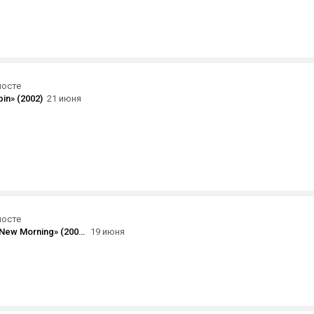
посте
in» (2002)
21 июня
посте
Suede — «A New Morning» (2002) [qobuz]
19 июня