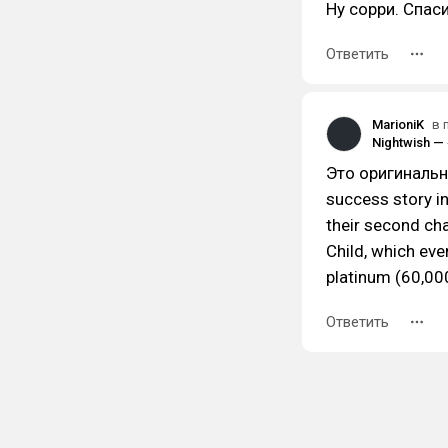
Ну сорри. Спас
Ответить
MarioniK
в 
Это оригинальна
success story in
their second ch
Child, which ev
platinum (60,000
Ответить