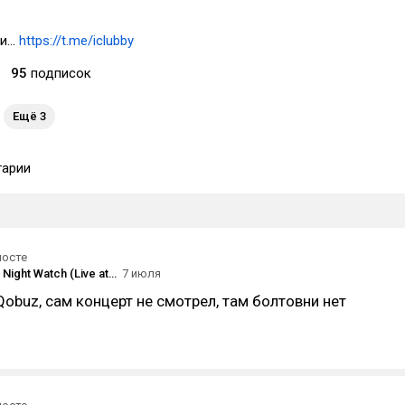
...
https://t.me/iclubby
95
подписок
Ещё 3
арии
посте
Sting — «The Night Watch (Live at the Rijksmuseum)» (2026)
7 июля
Qobuz, сам концерт не смотрел, там болтовни нет