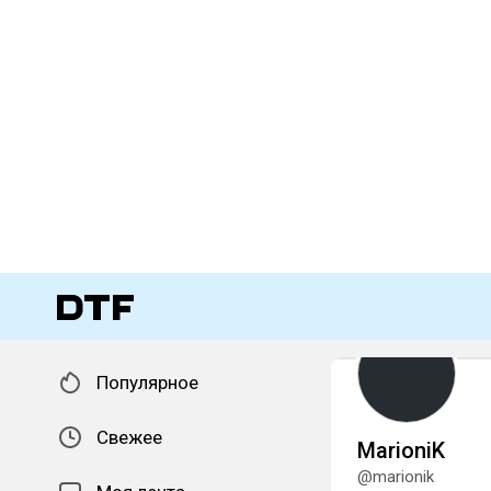
Популярное
Свежее
MarioniK
@marionik