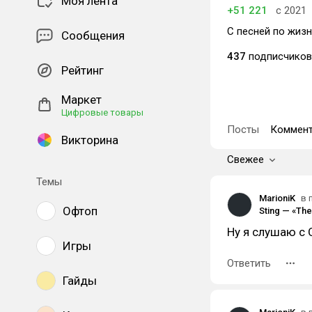
Моя лента
+51 221
с 2021
С песней по жизни
Сообщения
437
подписчиков
Рейтинг
Маркет
Цифровые товары
Посты
Коммент
Викторина
Свежее
Темы
MarioniK
в 
Офтоп
Ну я слушаю с 
Игры
Ответить
Гайды