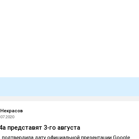
 Некрасов
.07.2020
 4a представят 3-го августа
ц подтвердила датy официальной презентации Google