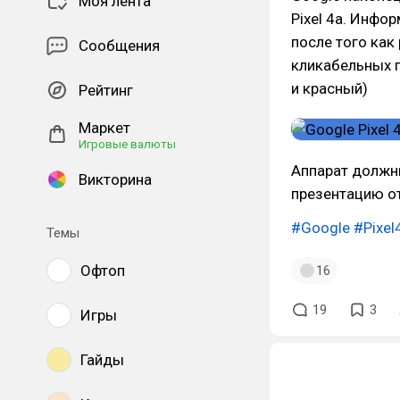
Моя лента
Pixel 4a. Инфо
после того как
Сообщения
кликабельных п
и красный)
Рейтинг
Маркет
Игровые валюты
Аппарат должны
Викторина
презентацию о
#Google
#Pixel
Темы
Офтоп
16
19
3
Игры
Гайды