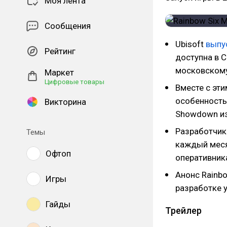
Моя лента
Сообщения
Ubisoft
выпу
Рейтинг
доступна в С
московскому
Маркет
Цифровые товары
Вместе с эти
особенность
Викторина
Showdown из
Разработчик
Темы
каждый меся
Офтоп
оперативник
Анонс Rainbo
Игры
разработке у
Гайды
Трейлер