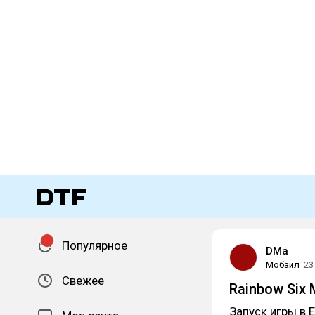
Популярное
DMa
Мобайл
23
Свежее
Rainbow Six 
Запуск игры в 