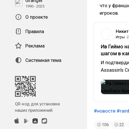
Granger
что у франш
1990 - 2025
игроков.
О проекте
Правила
Никит
Игры
2
Реклама
Ив Гиймо на
шагом в к
Системная тема
И подтверди
Assassin's Cr
QR-код для установки
наших приложений.
#новости
#rain
106
22