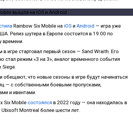
стила
Rainbow Six Mobile на
iOS
и
Android
— игра уже
ША. Релиз шутера в Европе состоится в 19:00 по
 времени.
м в игре стартовал первый сезон — Sand Wraith. Его
ю стал режим «3 на 3», аналог временного события
 Siege.
и обещают, что новые сезоны в игре будут начинаться
ц — с собственными боевыми пропусками,
ами и ивентами.
x Six Mobile
состоялся
в 2022 году — она находилась в
 Ubisoft Montreal более шести лет.