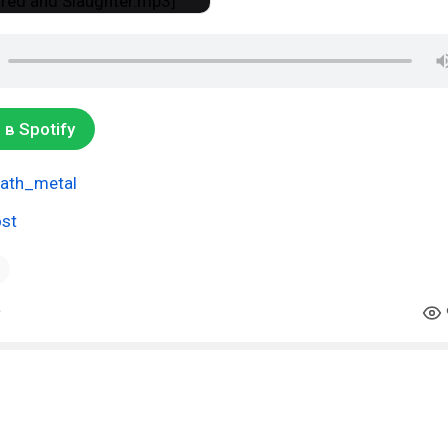
в Spotify
ath_metal
st
1