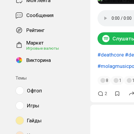
Моя лента
Сообщения
Рейтинг
Слушать 
Маркет
Игровые валюты
#deathcore
#de
Викторина
#molagmusicpo
Темы
8
1
Офтоп
2
Игры
Гайды