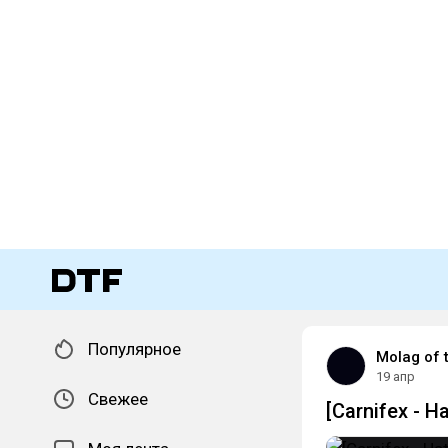
Популярное
Molag of 
19 апр
Свежее
[Carnifex - H