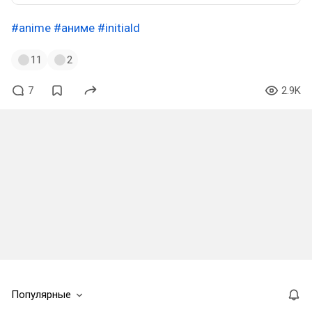
#anime
#аниме
#initiald
11
2
7
2.9K
Популярные