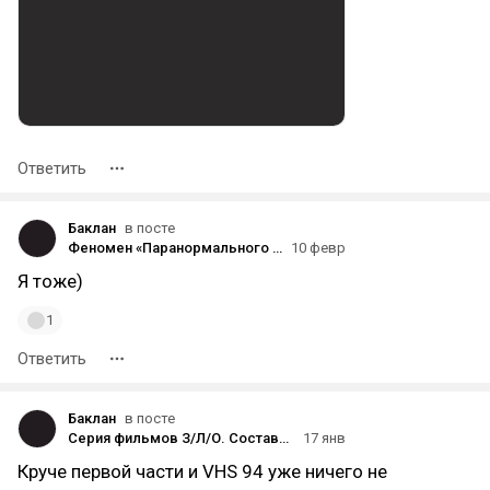
Ответить
Баклан
в посте
Феномен «Паранормального явления»: как создавали самый прибыльный фильм в истории кино
10 февр
Я тоже)
1
Ответить
Баклан
в посте
Серия фильмов З/Л/О. Составляем рейтинг.
17 янв
Круче первой части и VHS 94 уже ничего не