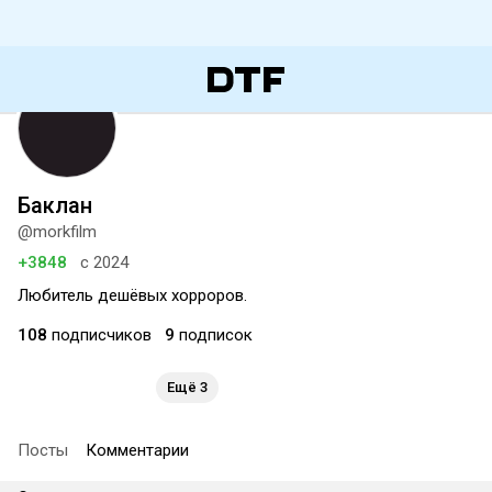
Баклан
@morkfilm
+3848
с 2024
Любитель дешёвых хорроров.
108
подписчиков
9
подписок
Ещё 3
Посты
Комментарии