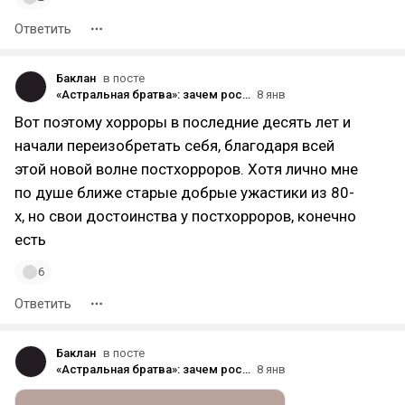
Ответить
Баклан
в посте
«Астральная братва»: зачем российские локализаторы меняют названия зарубежных хорроров
8 янв
Вот поэтому хорроры в последние десять лет и
начали переизобретать себя, благодаря всей
этой новой волне постхорроров. Хотя лично мне
по душе ближе старые добрые ужастики из 80-
х, но свои достоинства у постхорроров, конечно
есть
6
Ответить
Баклан
в посте
«Астральная братва»: зачем российские локализаторы меняют названия зарубежных хорроров
8 янв