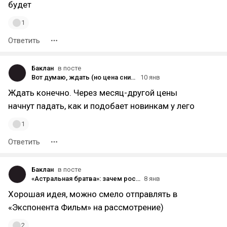
будет
1
Ответить
Баклан
в посте
Вот думаю, ждать (но цена снизится через пару месяцев) или купить
10 янв
Ждать конечно. Через месяц-другой цены
начнут падать, как и подобает новинкам у лего
1
Ответить
Баклан
в посте
«Астральная братва»: зачем российские локализаторы меняют названия зарубежных хорроров
8 янв
Хорошая идея, можно смело отправлять в
«Экспонента Фильм» на рассмотрение)
2