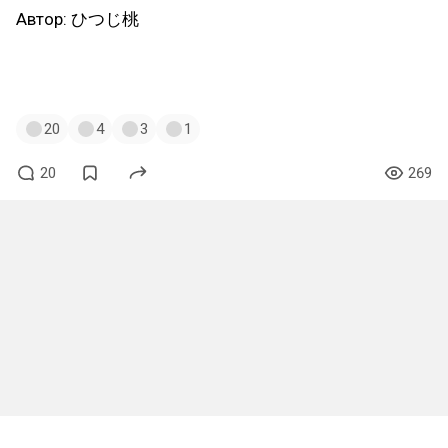
Автор: ひつじ桃
#zelda
#зельда
#zeldaart
#зельдаарт
#link
#линк
#korok
#корок
20
4
3
1
20
269