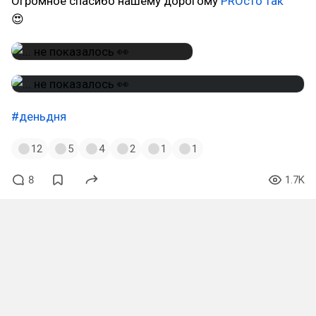
Огромное спасибо нашему дорогому
PROсто так
😍
#деньдня
12
5
4
2
1
1
8
1.7K