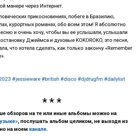
ой манере через Интернет.
ловеческих прикосновениях, побеге в Бразилию,
лах, курортных романах, обо всем этом! Я абсолютно
есню и очень хочу, чтобы вы ее услышали, услышали
остановку Джеймса и духовые KOKOROKO, это песня,
ала, что хотела сделать, как только закончу «Remember
».
2023
#jessieware
#british
#disco
#djdrugfm
#dailylist
е обзоров на те или иные альбомы можно на
музыке»
, послушать альбом целиком, не выходя из
но на моем
канале
.