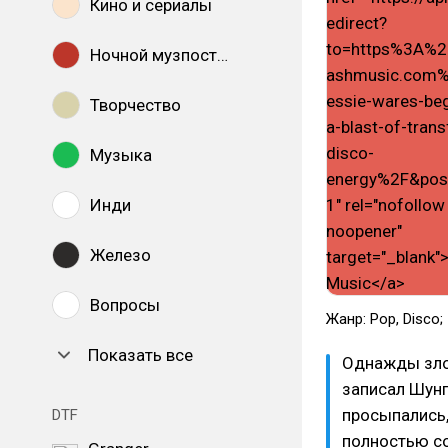
Кино и сериалы
Ночной музпостинг
Творчество
Музыка
Инди
Железо
Вопросы
Жанр: Pop, Disco
Показать все
Однажды зло
записал Шунг
просыпались,
DTF
полностью со