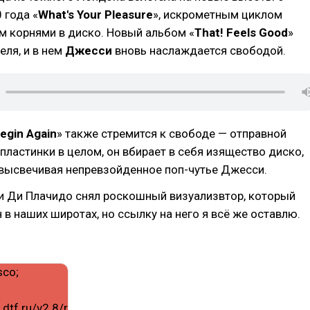
 года «
What's Your Pleasure
», искрометным циклом
м корнями в диско. Новый альбом «
That! Feels Good
»
еля, и в нем
Джесси
вновь наслаждается свободой.
egin Again
» также стремится к свободе — отправной
 пластинки в целом, он вбирает в себя изящество диско,
высвечивая непревзойденное поп-чутье Джесси.
и Ди Плачидо снял роскошный визуализвтор, который
 в наших широтах, но ссылку на него я всё же оставлю.