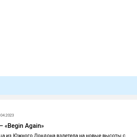
.04.2023
— «Begin Again»
ца из Южного Лондона взлетела на новые высоты с