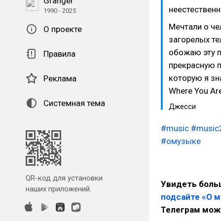
Granger
неестественн
1990 - 2025
Мечтали о че
О проекте
загорелых те
обожаю эту п
Правила
прекрасную п
которую я зн
Реклама
Where You Are
Системная тема
Джесси
#music
#music
#омузыке
QR-код для установки
Увидеть больш
наших приложений.
подсайте «О 
Телеграм мож