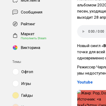
Моя лента
альбомом 2020
песен, уходящи
Сообщения
выходит 28 апр
Рейтинг
Маркет
Пополнить Steam
Новый сингл «
B
Викторина
точке для всей
одновременно 
Темы
Режиссер Чарл
Офтоп
увы недоступен
Youtube
Игры
Гайды