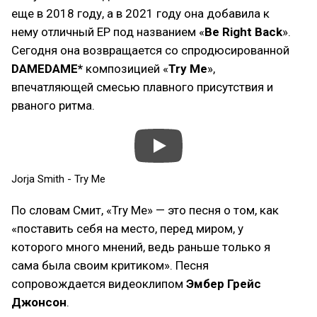
еще в 2018 году, а в 2021 году она добавила к
нему отличный EP под названием «
Be Right Back
».
Сегодня она возвращается со спродюсированной
DAMEDAME*
композицией «
Try Me
»,
впечатляющей смесью плавного присутствия и
рваного ритма.
Jorja Smith - Try Me
По словам Смит, «Try Me» — это песня о том, как
«поставить себя на место, перед миром, у
которого много мнений, ведь раньше только я
сама была своим критиком». Песня
сопровождается видеоклипом
Эмбер Грейс
Джонсон
.