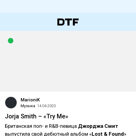
MarioniK
Музыка
14.04.2023
Jorja Smith – «Try Me»
Британская поп- и R&B-певица
Джорджа Смит
выпустила свой дебютный альбом «
Lost & Found
»