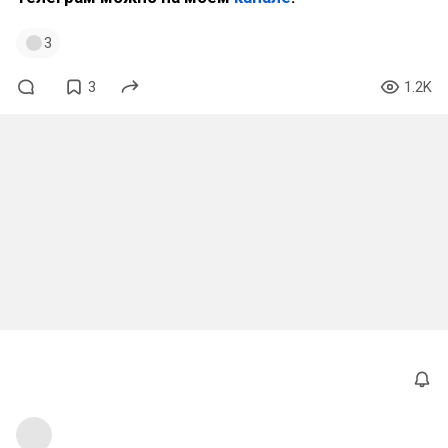
3
3
1.2K