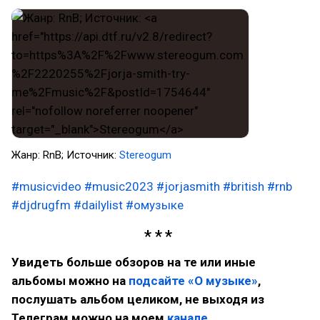
Жанр: RnB; Источник:
Stereogum
#musicvideo
#music2023
#jorjasmith
#british
#rnb
#djdrugfm
#dailylist
#омузыке
Увидеть больше обзоров на те или иные
альбомы можно на
подсайте «О музыке»
,
послушать альбом целиком, не выходя из
Телеграм можно на моем
канале
.