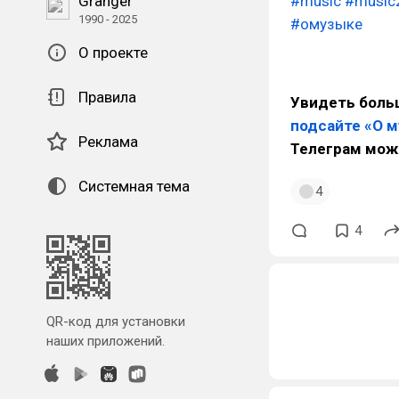
Granger
#music
#music
1990 - 2025
#омузыке
О проекте
Правила
Увидеть больш
подсайте «О 
Реклама
Телеграм мож
Системная тема
4
4
QR-код для установки
наших приложений.