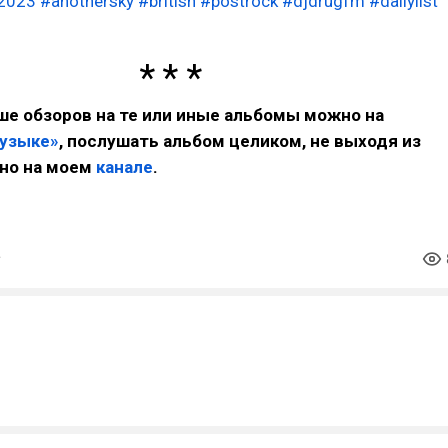
2023
#anothersky
#british
#postrock
#djdrugfm
#dailylist
е обзоров на те или иные альбомы можно на
музыке»
, послушать альбом целиком, не выходя из
но на моем
канале
.