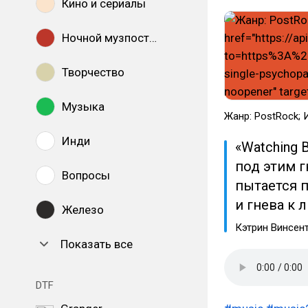
Кино и сериалы
Ночной музпостинг
Творчество
Музыка
Жанр: PostRock; 
Инди
«Watching 
под этим г
Вопросы
пытается п
и гнева к 
Железо
Кэтрин Винсен
Показать все
DTF