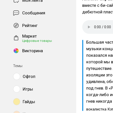
Моя лента
вместе с би-са
дебютной пласт
Сообщения
Рейтинг
Маркет
Цифровые товары
Большая час
музыки конца 
Викторина
показался на
которой мы в
Темы
путешествие.
изоляции это
Офтоп
удивлена, об
под гнев. В 
Игры
когда-либо и
гнев никогда
Гайды
вокалистка Кэ