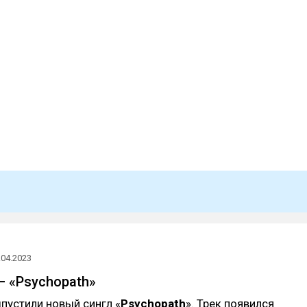
.04.2023
— «Psychopath»
пустили новый сингл «
Psychopath
». Трек появился