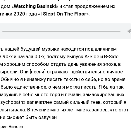
йдом «
Watching Basinski
» и стал продолжением их
инки 2020 года «
I Slept On The Floor
».
ть нашей будущей музыки находится под влиянием
90-х и начала 00-х, поэтому выпуск A-Side и B-Side
м хорошим способом отдать дань уважения эпохе, в
ыросли. Они [песни] отражают действительно личное
 Обычно я ненавижу писать тексты о себе, но во время
 было единственное, о чем я могла писать. Я была так
наружив в себе много горя и печали, замаскированных
«Psychopath» запечатлен самый сильный гнев, который я
спытывала. В течение многих лет мне казалось, что этот
 не сможет быть озвучен.
трин Винсент