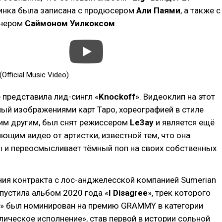
тинка была записана с продюсером
Али Паями
, а также с
тнером
Саймоном Уилкоксом
.
Official Music Video)
 представила лид-сингл «
Knockoff
». Видеоклип на этот
ный изображениями карт Таро, хореографией в стиле
им другим, был снят режиссером
Le3ay
и является ещё
ющим видео от артистки, известной тем, что она
 и переосмысливает тёмный поп на своих собственных
ния контракта с лос-анджелесской компанией Sumerian
пустила альбом 2020 года «
I Disagree
», трек которого
» был номинирован на премию GRAMMY в категории
ическое исполнение», став первой в истории сольной