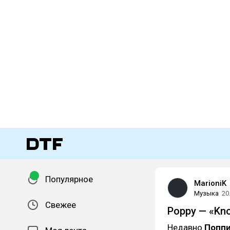
Популярное
MarioniK
Музыка
20
Свежее
Poppy — «Kn
Недавно
Попп