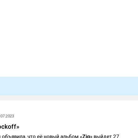
.07.2023
ockoff»
и
объявила, что её новый альбом «
Zig
» выйдет 27