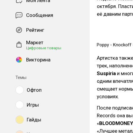
Моя лента
октября. Плас
её давним пар
Сообщения
Рейтинг
Маркет
Poppy - Knockoff (
Цифровые товары
Артистка также
Викторина
трек, наполнен
Suspiria
и мног
Темы
одним впечатля
смещает нормы
Офтоп
условиях.
Игры
После подписа
Records она вы
Гайды
«
BLOODMONEY
«Лучшее металл