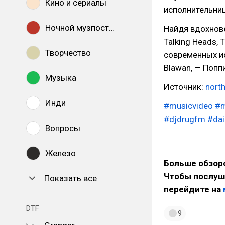
Кино и сериалы
исполнительниц
Ночной музпостинг
Найдя вдохнове
Talking Heads, 
Творчество
современных ис
Blawan, — Попп
Музыка
Источник:
nort
Инди
#musicvideo
#m
#djdrugfm
#dail
Вопросы
Железо
Больше обзоро
Чтобы послуша
Показать все
перейдите на
DTF
9