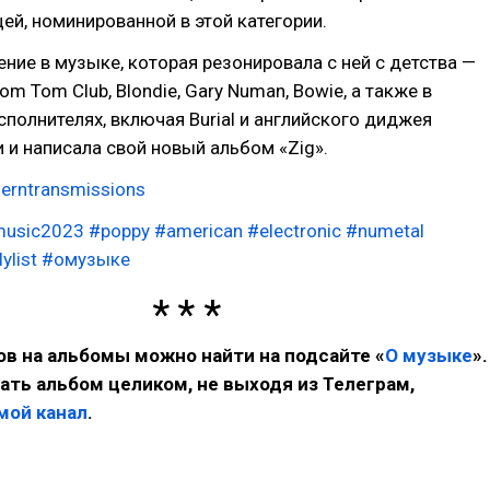
ей, номинированной в этой категории.
ние в музыке, которая резонировала с ней с детства —
Tom Tom Club, Blondie, Gary Numan, Bowie, а также в
полнителях, включая Burial и английского диджея
и и написала свой новый альбом «Zig».
herntransmissions
usic2023
#poppy
#american
#electronic
#numetal
ylist
#омузыке
в на альбомы можно найти на подсайте «
О музыке
».
ть альбом целиком, не выходя из Телеграм,
мой канал
.