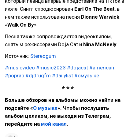
который певица впервые представила на TikTok в
июле. Сингл спродюсирован
Earl On The Beat
, в
нем также использована песня
Dionne Warwick
«
Walk On By
».
Песня также сопровождается видеоклипом,
снятым режиссерами Doja Cat и
Nina McNeely
.
Источник:
Stereogum
#musicvideo
#music2023
#dojacat
#american
#poprap
#djdrugfm
#dailylist
#омузыке
Больше обзоров на альбомы можно найти на
подсайте «
О музыке
». Чтобы послушать
альбом целиком, не выходя из Телеграм,
перейдите на
мой канал
.